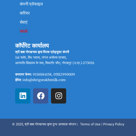
कंपनी प्रोफाइल
करियर
सेवाएं
संपर्क
कॉर्पोरेट कार्यालय
श्री बाबा गोरखनाथ कृपा मिल्क प्रोड्यूसर कंपनी
1st फ्लोर, विंध प्लाजा, जंगल अयोध्या प्रसाद,
आत्मदीप विद्यालय के पास, सिकटौर चौरा, गोरखपुर (उ.प्र.)-273016
कस्टमर केयर:
9118884158, 05512990009
ईमेल:
info@shrigorakhmilk.com
L
F
I
i
a
n
n
c
s
k
e
t
e
b
a
© 2025, श्री बाबा गोरखनाथ कृपा दुग्ध उत्पादक संगठन।
Terms of Use
|
Privacy Policy
d
o
g