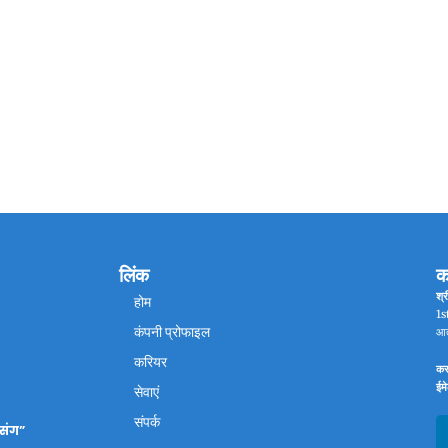
लिंक
क
श्र
होम
1st
कंपनी प्रोफाइल
आत
करियर
कस
ईम
सेवाएं
संपर्क
 संग”