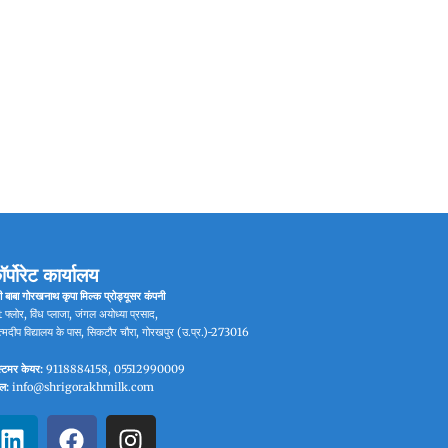
ॉर्पोरेट कार्यालय
ी बाबा गोरखनाथ कृपा मिल्क प्रोड्यूसर कंपनी
 फ्लोर, विंध प्लाजा, जंगल अयोध्या प्रसाद,
्मदीप विद्यालय के पास, सिकटौर चौरा, गोरखपुर (उ.प्र.)-273016
्टमर केयर:
9118884158, 05512990009
ेल:
info@shrigorakhmilk.com
L
F
I