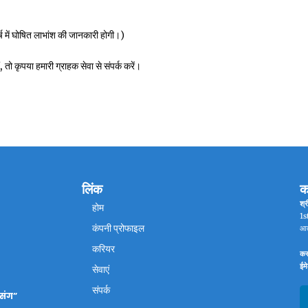
र्ष में घोषित लाभांश की जानकारी होगी।)
तो कृपया हमारी ग्राहक सेवा से संपर्क करें।
लिंक
क
श्र
होम
1st
कंपनी प्रोफाइल
आत
करियर
कस
ईम
सेवाएं
संपर्क
 संग”